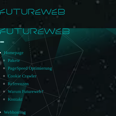
Homepage
Pakete
PageSpeed Optimierung
Cookie Crawler
Referenzen
Warum Futureweb?
Kontakt
Webhosting