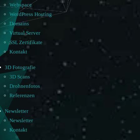
Webspace
WordPress Hosting
Domains
Virtual Server
SSL Zertifikate
Kontakt
3D Fotografie
3D Scans
Drohnenfotos
Referenzen
Newsletter
Newsletter
Kontakt