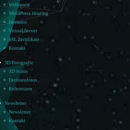
Webspace
WordPress Hosting
Domains
Virtual Server
SSL Zertifikate
Kontakt
3D Fotografie
3D Scans
Drohnenfotos
Referenzen
Newsletter
Newsletter
Kontakt