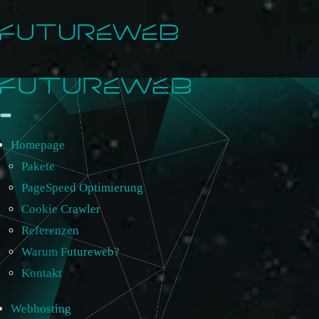
Homepage
Pakete
PageSpeed Optimierung
Cookie Crawler
Referenzen
Warum Futureweb?
Kontakt
Webhosting