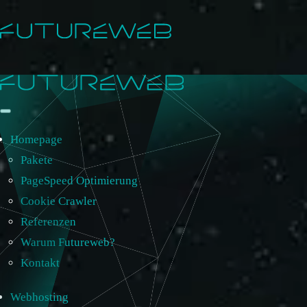
Homepage
Pakete
PageSpeed Optimierung
Cookie Crawler
Referenzen
Warum Futureweb?
Kontakt
Webhosting