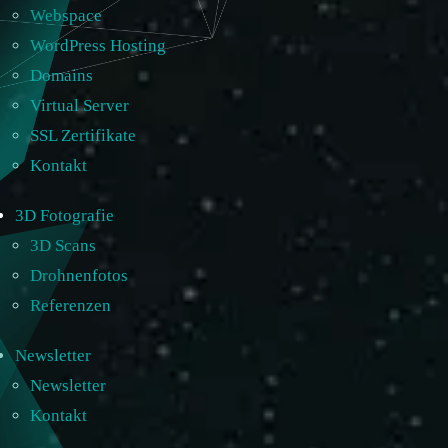
Webspace
WordPress Hosting
Domains
Virtual Server
SSL Zertifikate
Kontakt
3D Fotografie
3D Scans
Drohnenfotos
Referenzen
Newsletter
Newsletter
Kontakt