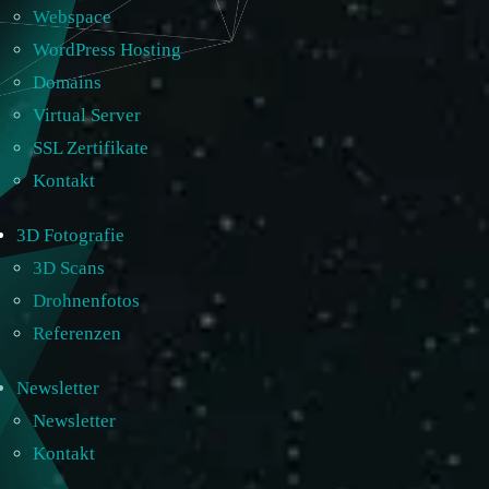
Webspace
WordPress Hosting
Domains
Virtual Server
SSL Zertifikate
Kontakt
3D Fotografie
3D Scans
Drohnenfotos
Referenzen
Newsletter
Newsletter
Kontakt