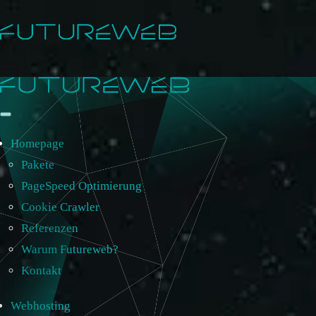
Homepage
Pakete
PageSpeed Optimierung
Cookie Crawler
Referenzen
Warum Futureweb?
Kontakt
Webhosting