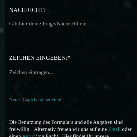
TELEFON:
NACHRICHT:
ZEICHEN EINGEBEN:*
Neues Captcha generieren!
Die Benutzung des Formulars und alle Angaben sind
freiwillig.
Alternativ freuen wir uns auf eine
Email
oder
einen
Anruf
von Euch!
Hier findet Ihr unsere