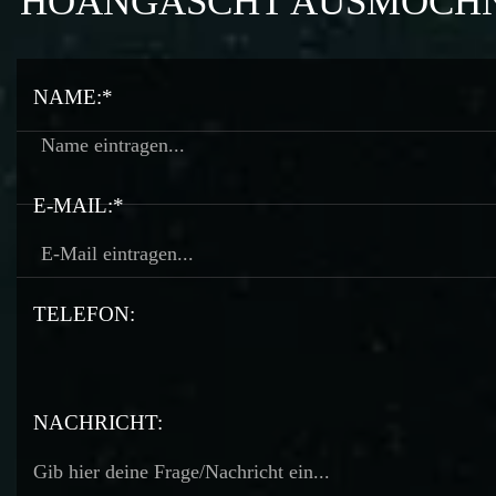
HOANGASCHT AUSMOCH
NAME:*
E-MAIL:*
TELEFON:
TELEFON:
NACHRICHT: