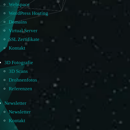
Webspace
WordPress Hosting
Domains
Virtual Server
SSL Zertifikate
Kontakt
3D Fotografie
3D Scans
Drohnenfotos
Referenzen
Newsletter
Newsletter
Kontakt