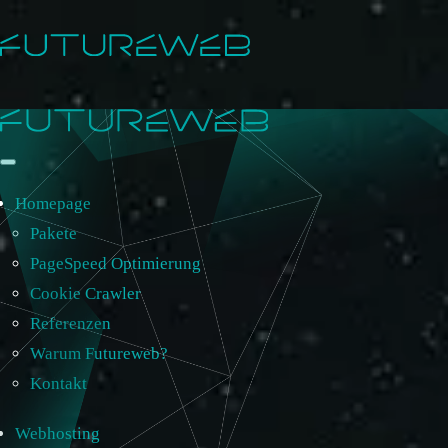
Homepage
Pakete
PageSpeed Optimierung
Cookie Crawler
Referenzen
Warum Futureweb?
Kontakt
Webhosting