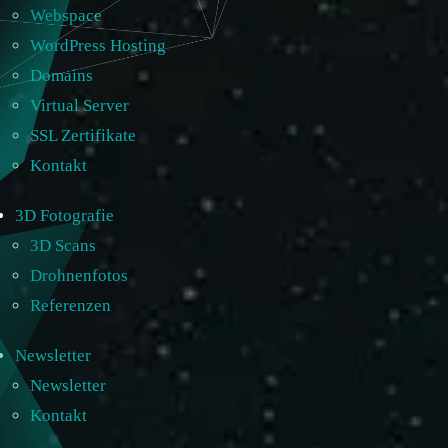
Webspace
WordPress Hosting
Domains
Virtual Server
SSL Zertifikate
Kontakt
3D Fotografie
3D Scans
Drohnenfotos
Referenzen
Newsletter
Newsletter
Kontakt