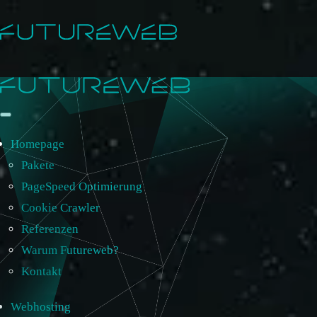
Homepage
Pakete
PageSpeed Optimierung
Cookie Crawler
Referenzen
Warum Futureweb?
Kontakt
Webhosting