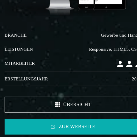
BRANCHE
Gewerbe und Han
LEISTUNGEN
Responsive, HTML5, C
MITARBEITER
ERSTELLUNGSJAHR
20
ÜBERSICHT
ZUR WEBSEITE