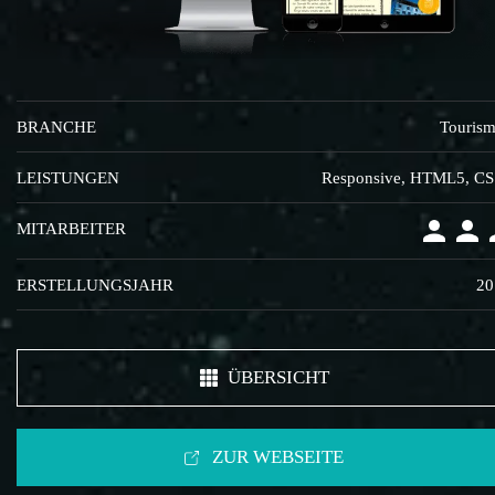
BRANCHE
Touris
LEISTUNGEN
Responsive, HTML5, C
MITARBEITER
ERSTELLUNGSJAHR
20
ÜBERSICHT
ZUR WEBSEITE