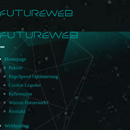
Homepage
Pakete
PageSpeed Optimierung
Cookie Crawler
Referenzen
Warum Futureweb?
Kontakt
Webhosting