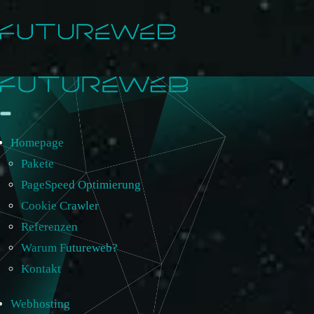
Homepage
Pakete
PageSpeed Optimierung
Cookie Crawler
Referenzen
Warum Futureweb?
Kontakt
Webhosting