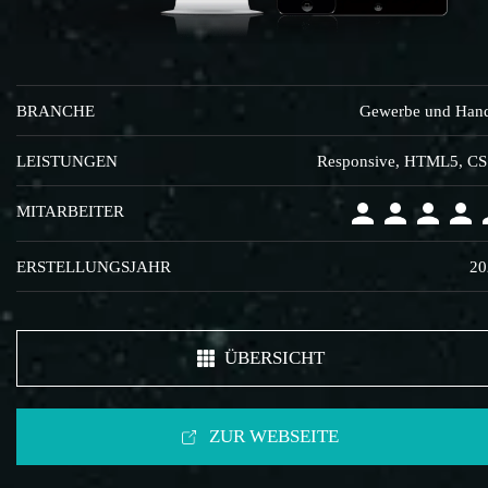
BRANCHE
Gewerbe und Han
LEISTUNGEN
Responsive, HTML5, C
MITARBEITER
ERSTELLUNGSJAHR
20
ÜBERSICHT
ZUR WEBSEITE