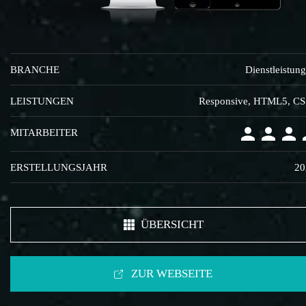
BRANCHE
Dienstleistun
LEISTUNGEN
Responsive, HTML5, C
MITARBEITER
ERSTELLUNGSJAHR
20
ÜBERSICHT
ZUR WEBSEITE