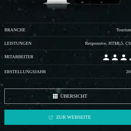
BRANCHE
Touris
LEISTUNGEN
Responsive, HTML5, C
MITARBEITER
ERSTELLUNGSJAHR
20
ÜBERSICHT
ZUR WEBSEITE