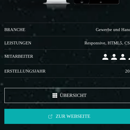
BRANCHE
Gewerbe und Han
LEISTUNGEN
Responsive, HTML5, C
MITARBEITER
ERSTELLUNGSJAHR
20
ÜBERSICHT
ZUR WEBSEITE