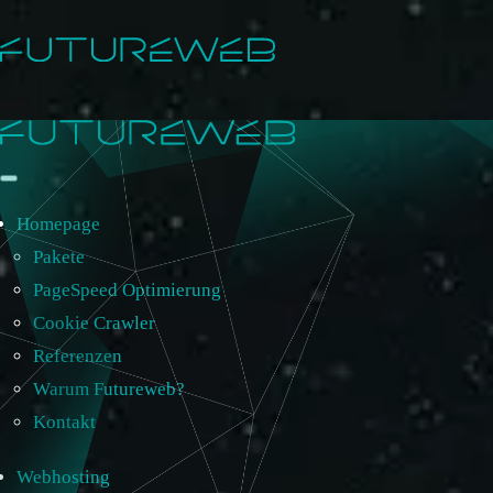
Homepage
Pakete
PageSpeed Optimierung
Cookie Crawler
Referenzen
Warum Futureweb?
Kontakt
Webhosting