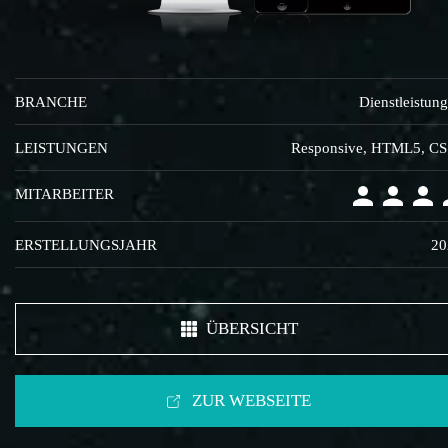
BRANCHE
Dienstleistun
LEISTUNGEN
Responsive, HTML5, C
MITARBEITER
ERSTELLUNGSJAHR
20
ÜBERSICHT
ZUR WEBSEITE