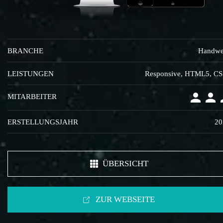
BRANCHE
Handwe
LEISTUNGEN
Responsive, HTML5, C
MITARBEITER
ERSTELLUNGSJAHR
20
ÜBERSICHT
ZUR WEBSEITE