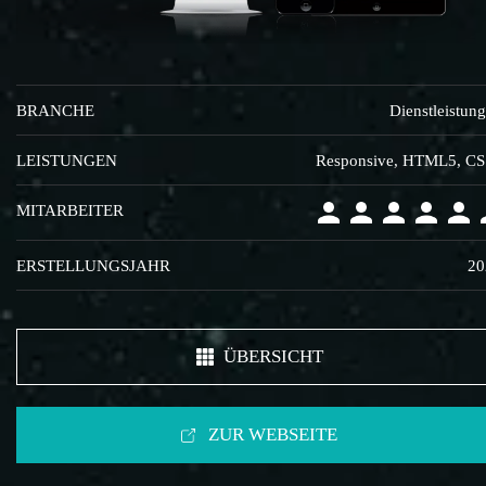
BRANCHE
Dienstleistun
LEISTUNGEN
Responsive, HTML5, C
MITARBEITER
ERSTELLUNGSJAHR
20
ÜBERSICHT
ZUR WEBSEITE