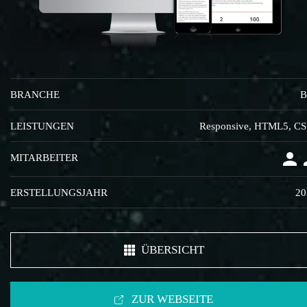
BRANCHE
B
LEISTUNGEN
Responsive, HTML5, C
MITARBEITER
ERSTELLUNGSJAHR
20
ÜBERSICHT
ZUR WEBSEITE