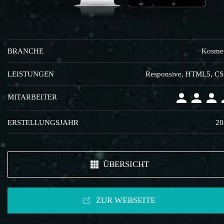
BRANCHE
Kosmet
LEISTUNGEN
Responsive, HTML5, C
MITARBEITER
ERSTELLUNGSJAHR
20
ÜBERSICHT
ZUR WEBSEITE