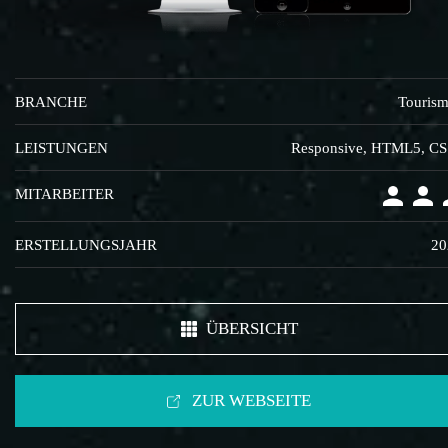
BRANCHE
Touris
LEISTUNGEN
Responsive, HTML5, C
MITARBEITER
ERSTELLUNGSJAHR
20
ÜBERSICHT
ZUR WEBSEITE