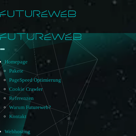
Homepage
Pakete
PageSpeed Optimierung
Cookie Crawler
Referenzen
Warum Futureweb?
Kontakt
Webhosting