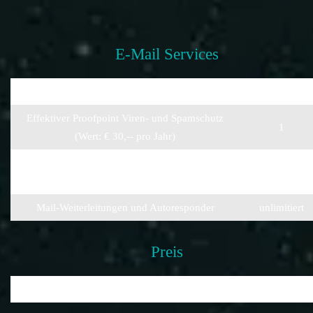
E-Mail Services
Anzahl Postfächer (POP3, IMAP und Webmail)
unlimitiert
Effektiver Proofpoint Viren- und Spamschutz
1
(Wert: € 30,-- pro Jahr)
€ 1,50 EUR pr
Spam-Schutz für weitere Mailboxen
Monat
Mail-Weiterleitungen und Autoresponder
unlimitiert
Preis
Preis pro Monat
€ 29,90