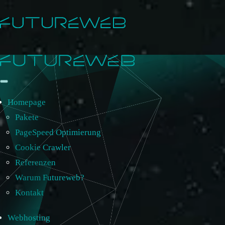
Homepage
Pakete
PageSpeed Optimierung
Cookie Crawler
Referenzen
Warum Futureweb?
Kontakt
Webhosting