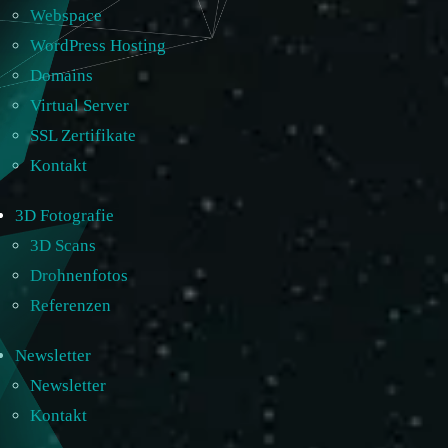
Webspace
WordPress Hosting
Domains
Virtual Server
SSL Zertifikate
Kontakt
3D Fotografie
3D Scans
Drohnenfotos
Referenzen
Newsletter
Newsletter
Kontakt