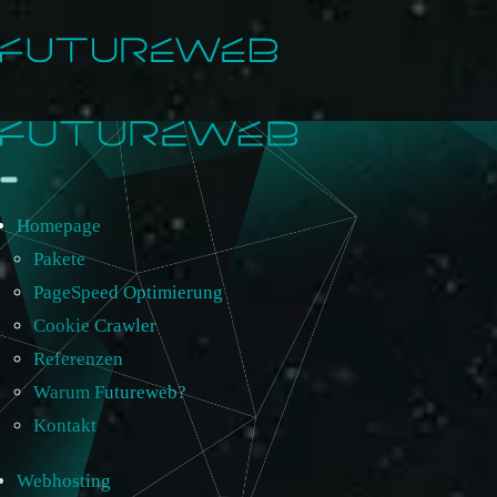
Homepage
Pakete
PageSpeed Optimierung
Cookie Crawler
Referenzen
Warum Futureweb?
Kontakt
Webhosting