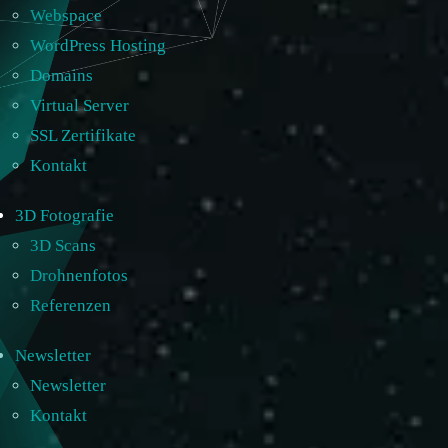
Webspace
WordPress Hosting
Domains
Virtual Server
SSL Zertifikate
Kontakt
3D Fotografie
3D Scans
Drohnenfotos
Referenzen
Newsletter
Newsletter
Kontakt