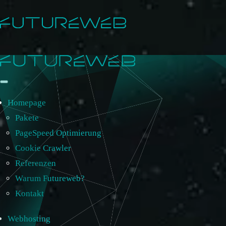
Homepage
Pakete
PageSpeed Optimierung
Cookie Crawler
Referenzen
Warum Futureweb?
Kontakt
Webhosting