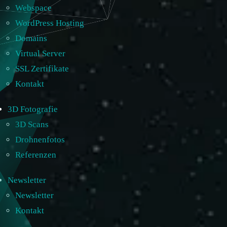
Webspace
WordPress Hosting
Domains
Virtual Server
SSL Zertifikate
Kontakt
3D Fotografie
3D Scans
Drohnenfotos
Referenzen
Newsletter
Newsletter
Kontakt